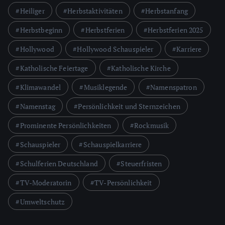
Heiliger
Herbstaktivitäten
Herbstanfang
Herbstbeginn
Herbstferien
Herbstferien 2025
Hollywood
Hollywood Schauspieler
Karriere
Katholische Feiertage
Katholische Kirche
Klimawandel
Musiklegende
Namenspatron
Namenstag
Persönlichkeit und Sternzeichen
Prominente Persönlichkeiten
Rockmusik
Schauspieler
Schauspielkarriere
Schulferien Deutschland
Steuerfristen
TV-Moderatorin
TV-Persönlichkeit
Umweltschutz