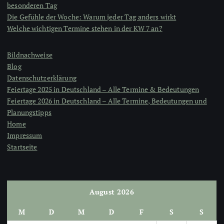
besonderen Tag
Die Gefühle der Woche: Warum jeder Tag anders wirkt
Welche wichtigen Termine stehen in der KW 7 an?
Bildnachweise
Blog
Datenschutzerklärung
Feiertage 2025 in Deutschland – Alle Termine & Bedeutungen
Feiertage 2026 in Deutschland – Alle Termine, Bedeutungen und
Planungstipps
Home
Impressum
Startseite
August 2026
M
D
M
D
F
S
S