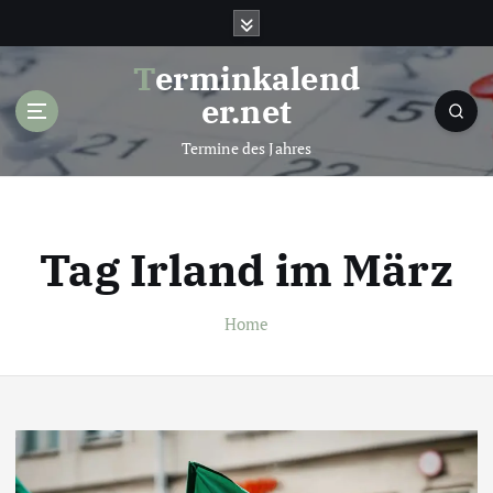
S
k
i
Terminkalend
p
er.net
t
o
Termine des Jahres
c
o
n
t
Tag Irland im März
e
n
t
Home