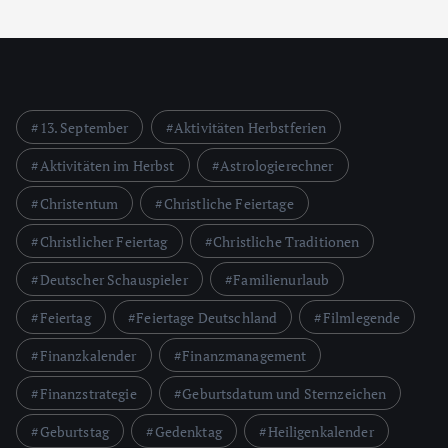
13. September
Aktivitäten Herbstferien
Aktivitäten im Herbst
Astrologierechner
Christentum
Christliche Feiertage
Christlicher Feiertag
Christliche Traditionen
Deutscher Schauspieler
Familienurlaub
Feiertag
Feiertage Deutschland
Filmlegende
Finanzkalender
Finanzmanagement
Finanzstrategie
Geburtsdatum und Sternzeichen
Geburtstag
Gedenktag
Heiligenkalender