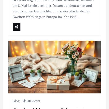
ä
am 8. Mai ist ein zentrales Datum der deutschen und
europäischen Geschichte. Er markiert das Ende des
g
Zweiten Weltkriegs in Europa im Jahr 1945…
e
Blog
40 views