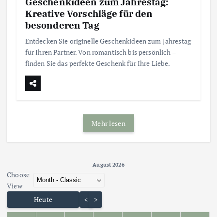
Geschenkideen zum Jahrestag:
Kreative Vorschläge für den
besonderen Tag
Entdecken Sie originelle Geschenkideen zum Jahrestag
für Ihren Partner. Von romantisch bis persönlich –
finden Sie das perfekte Geschenk für Ihre Liebe.
Mehr lesen
August 2026 - current view is dayGridMonth
August 2026
Choose
Skip Calendar
View
Heute
<
>