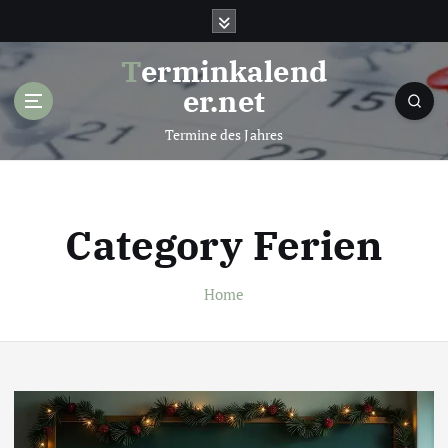
S
k
i
Terminkalend
p
er.net
t
o
Termine des Jahres
c
o
n
t
Category Ferien
e
n
t
Home