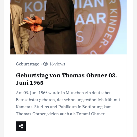
m
m
e
r
Geburtstage
16 views
i
Geburtstag von Thomas Ohrner 03.
e
Juni 1965
Am 03. Juni 1965 wurde in München ein deutscher
r
Fernsehstar geboren, der schon ungewöhnlich früh mit
Kameras, Studios und Publikum in Berührung kam.
u
Thomas Ohrner, vielen auch als Tommi Ohrner…
n