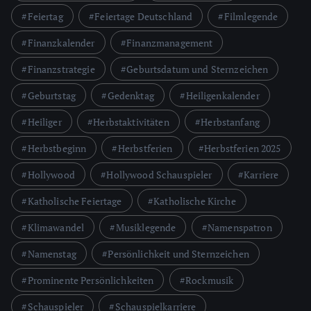
Feiertag
Feiertage Deutschland
Filmlegende
Finanzkalender
Finanzmanagement
Finanzstrategie
Geburtsdatum und Sternzeichen
Geburtstag
Gedenktag
Heiligenkalender
Heiliger
Herbstaktivitäten
Herbstanfang
Herbstbeginn
Herbstferien
Herbstferien 2025
Hollywood
Hollywood Schauspieler
Karriere
Katholische Feiertage
Katholische Kirche
Klimawandel
Musiklegende
Namenspatron
Namenstag
Persönlichkeit und Sternzeichen
Prominente Persönlichkeiten
Rockmusik
Schauspieler
Schauspielkarriere