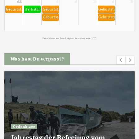
31
1
2
3
4
5
6
Geburtstag von Richard Gere 31. August 1949
Herbstanfang meteorologisch am 01. September
Geburtstag von Keanu Reeves 2. September 1964
Geburtstag von Dieter
Geburtstag von Robert Habeck 2. September 1969
Geburtstag von Freddi
Event times are listed in your local time zone:
UTC
Was hast Du verpasst?
Blog