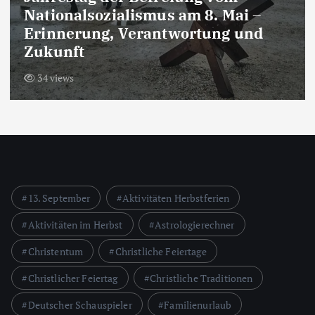
Geschenkideen zum Jahrestag:
Kreative Vorschläge für den
besonderen Tag
40 views
13. September
Aktivitäten Herbstferien
Aktivitäten im Herbst
Astrologierechner
Christentum
Christliche Feiertage
Christlicher Feiertag
Christliche Traditionen
Deutscher Schauspieler
Familienurlaub