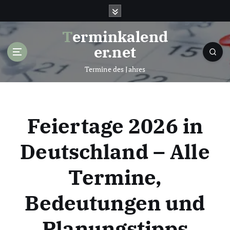
S
k
i
Terminkalend
p
er.net
t
o
Termine des Jahres
c
o
n
t
Feiertage 2026 in
e
n
Deutschland – Alle
t
Termine,
Bedeutungen und
Planungstipps