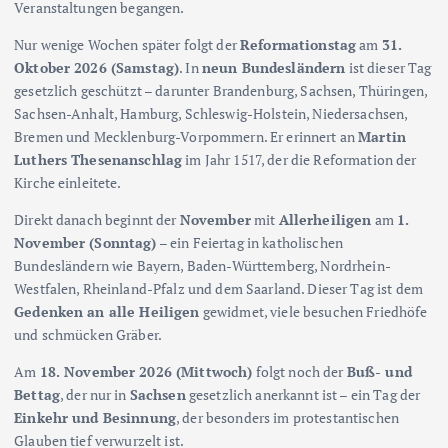
Veranstaltungen begangen.
Nur wenige Wochen später folgt der
Reformationstag
am
31.
Oktober 2026 (Samstag)
. In
neun Bundesländern
ist dieser Tag
gesetzlich geschützt – darunter Brandenburg, Sachsen, Thüringen,
Sachsen-Anhalt, Hamburg, Schleswig-Holstein, Niedersachsen,
Bremen und Mecklenburg-Vorpommern. Er erinnert an
Martin
Luthers Thesenanschlag
im Jahr 1517, der die Reformation der
Kirche einleitete.
Direkt danach beginnt der
November
mit
Allerheiligen
am
1.
November (Sonntag)
– ein Feiertag in katholischen
Bundesländern wie Bayern, Baden-Württemberg, Nordrhein-
Westfalen, Rheinland-Pfalz und dem Saarland. Dieser Tag ist dem
Gedenken an alle Heiligen
gewidmet, viele besuchen Friedhöfe
und schmücken Gräber.
Am
18. November 2026 (Mittwoch)
folgt noch der
Buß- und
Bettag
, der nur in
Sachsen
gesetzlich anerkannt ist – ein Tag der
Einkehr und Besinnung
, der besonders im protestantischen
Glauben tief verwurzelt ist.