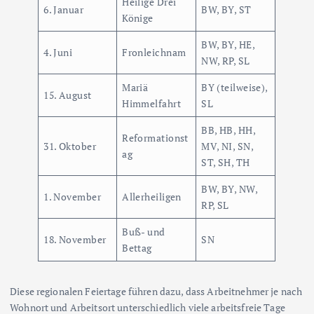
Heilige Drei
6. Januar
BW, BY, ST
Könige
BW, BY, HE,
4. Juni
Fronleichnam
NW, RP, SL
Mariä
BY (teilweise),
15. August
Himmelfahrt
SL
BB, HB, HH,
Reformationst
31. Oktober
MV, NI, SN,
ag
ST, SH, TH
BW, BY, NW,
1. November
Allerheiligen
RP, SL
Buß- und
18. November
SN
Bettag
Diese regionalen Feiertage führen dazu, dass Arbeitnehmer je nach
Wohnort und Arbeitsort unterschiedlich viele arbeitsfreie Tage