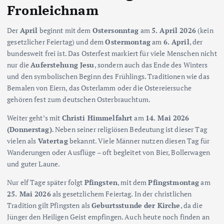
Fronleichnam
Der
April
beginnt mit dem
Ostersonntag
am
5. April 2026
(kein
gesetzlicher Feiertag) und dem
Ostermontag
am
6. April
, der
bundesweit frei ist. Das Osterfest markiert für viele Menschen nicht
nur die
Auferstehung Jesu
, sondern auch das Ende des Winters
und den symbolischen Beginn des Frühlings. Traditionen wie das
Bemalen von Eiern, das Osterlamm oder die Ostereiersuche
gehören fest zum deutschen Osterbrauchtum.
Weiter geht’s mit
Christi Himmelfahrt
am
14. Mai 2026
(Donnerstag)
. Neben seiner religiösen Bedeutung ist dieser Tag
vielen als
Vatertag
bekannt. Viele Männer nutzen diesen Tag für
Wanderungen oder Ausflüge – oft begleitet von Bier, Bollerwagen
und guter Laune.
Nur elf Tage später folgt
Pfingsten
, mit dem
Pfingstmontag
am
25. Mai 2026
als gesetzlichem Feiertag. In der christlichen
Tradition gilt Pfingsten als
Geburtsstunde der Kirche
, da die
Jünger den Heiligen Geist empfingen. Auch heute noch finden an