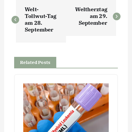
B
Welt-
Weltherztag
e
Tollwut-Tag
am 29.
am 28.
September
i
September
t
r
Related Posts
a
g
s
n