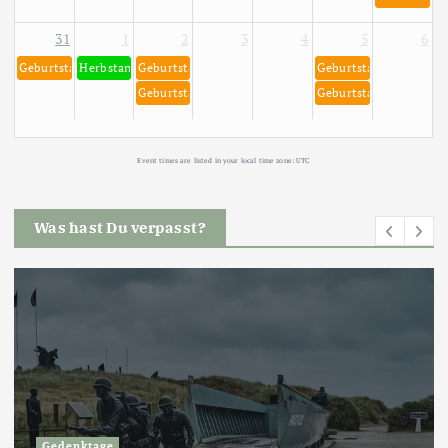
31
1
2
3
4
5
6
Geburtstag von Richard Gere 31. August 1949
Herbstanfang meteorologisch am 01. September
Geburtstag von Keanu Reeves 2. September 1964
Geburtstag von Dieter
Geburtstag von Robert Habeck 2. September 1969
Geburtstag von Freddi
Event times are listed in your local time zone:
UTC
Was hast Du verpasst?