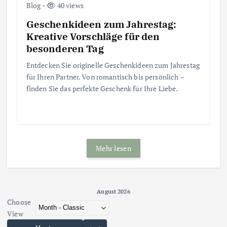
Blog
40 views
Geschenkideen zum Jahrestag:
Kreative Vorschläge für den
besonderen Tag
Entdecken Sie originelle Geschenkideen zum Jahrestag
für Ihren Partner. Von romantisch bis persönlich –
finden Sie das perfekte Geschenk für Ihre Liebe.
Mehr lesen
August 2026 - current view is dayGridMonth
August 2026
Choose
Skip Calendar
View