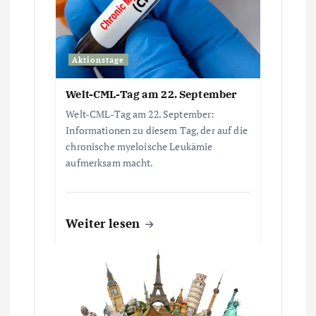
a
v
Aktionstage
i
Welt-CML-Tag am 22. September
g
Welt-CML-Tag am 22. September:
Informationen zu diesem Tag, der auf die
a
chronische myeloische Leukämie
aufmerksam macht.
t
i
Weiter lesen
o
n