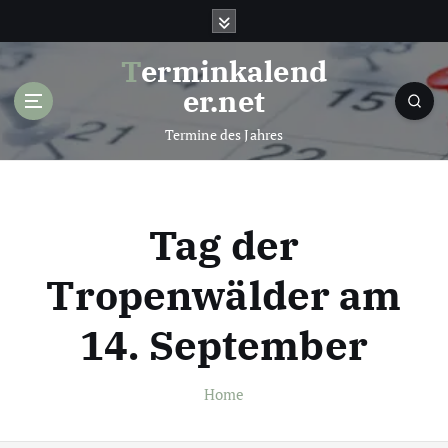
S
k
i
Terminkalend
p
er.net
t
o
Termine des Jahres
c
o
n
t
Tag der
e
n
Tropenwälder am
t
14. September
Home