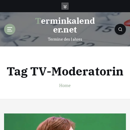
S
k
i
Terminkalend
p
er.net
t
o
Termine des Jahres
c
o
n
t
Tag TV-Moderatorin
e
n
t
Home