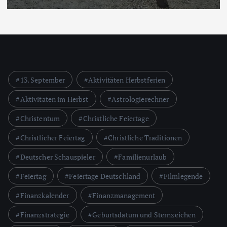
13. September
Aktivitäten Herbstferien
Aktivitäten im Herbst
Astrologierechner
Christentum
Christliche Feiertage
Christlicher Feiertag
Christliche Traditionen
Deutscher Schauspieler
Familienurlaub
Feiertag
Feiertage Deutschland
Filmlegende
Finanzkalender
Finanzmanagement
Finanzstrategie
Geburtsdatum und Sternzeichen