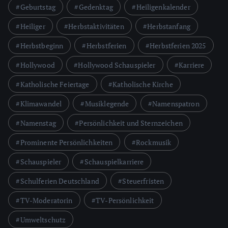
Geburtstag
Gedenktag
Heiligenkalender
Heiliger
Herbstaktivitäten
Herbstanfang
Herbstbeginn
Herbstferien
Herbstferien 2025
Hollywood
Hollywood Schauspieler
Karriere
Katholische Feiertage
Katholische Kirche
Klimawandel
Musiklegende
Namenspatron
Namenstag
Persönlichkeit und Sternzeichen
Prominente Persönlichkeiten
Rockmusik
Schauspieler
Schauspielkarriere
Schulferien Deutschland
Steuerfristen
TV-Moderatorin
TV-Persönlichkeit
Umweltschutz