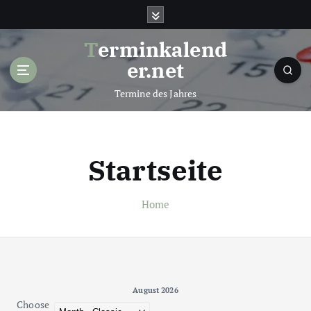
Terminkalend
er.net
Termine des Jahres
Startseite
Home
August 2026 - current view is dayGridMonth
August 2026
Choose