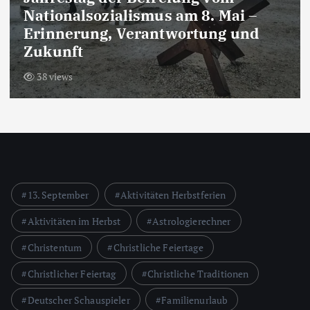
Nationalsozialismus am 8. Mai –
Erinnerung, Verantwortung und
Zukunft
38 views
13. September
Aktivitäten Herbstferien
Aktivitäten im Herbst
Astrologierechner
Christentum
Christliche Feiertage
Christlicher Feiertag
Christliche Traditionen
Deutscher Schauspieler
Familienurlaub