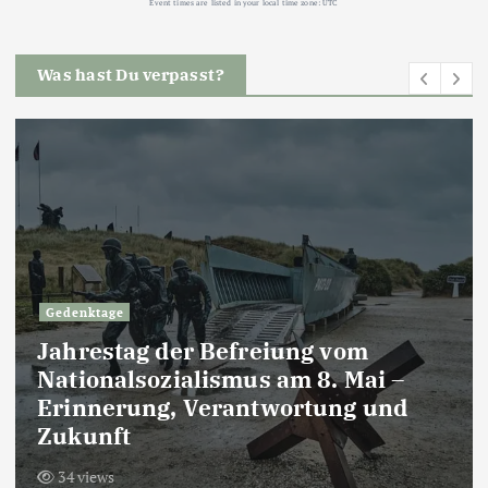
Event times are listed in your local time zone:
UTC
Was hast Du verpasst?
Gedenktage
Jahrestag der Befreiung vom
Nationalsozialismus am 8. Mai –
Erinnerung, Verantwortung und
Zukunft
34 views