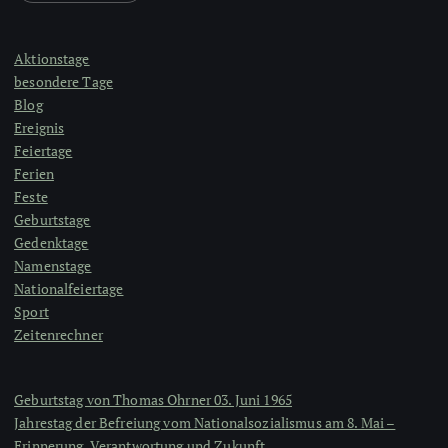
Aktionstage
besondere Tage
Blog
Ereignis
Feiertage
Ferien
Feste
Geburtstage
Gedenktage
Namenstage
Nationalfeiertage
Sport
Zeitenrechner
Geburtstag von Thomas Ohrner 03. Juni 1965
Jahrestag der Befreiung vom Nationalsozialismus am 8. Mai –
Erinnerung, Verantwortung und Zukunft