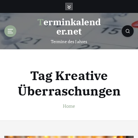
S
k
i
Terminkalend
p
er.net
t
o
Termine des Jahres
c
o
n
t
Tag Kreative
e
n
Überraschungen
t
Home