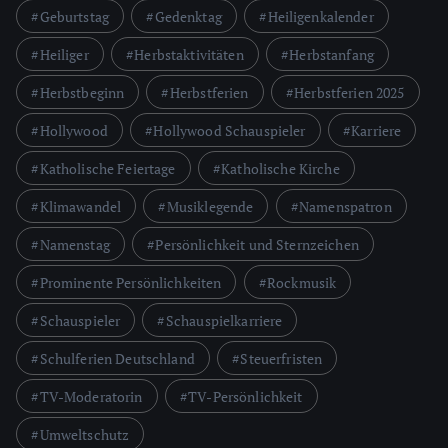
Geburtstag
Gedenktag
Heiligenkalender
Heiliger
Herbstaktivitäten
Herbstanfang
Herbstbeginn
Herbstferien
Herbstferien 2025
Hollywood
Hollywood Schauspieler
Karriere
Katholische Feiertage
Katholische Kirche
Klimawandel
Musiklegende
Namenspatron
Namenstag
Persönlichkeit und Sternzeichen
Prominente Persönlichkeiten
Rockmusik
Schauspieler
Schauspielkarriere
Schulferien Deutschland
Steuerfristen
TV-Moderatorin
TV-Persönlichkeit
Umweltschutz