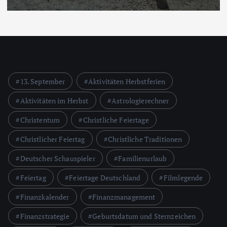
13. September
Aktivitäten Herbstferien
Aktivitäten im Herbst
Astrologierechner
Christentum
Christliche Feiertage
Christlicher Feiertag
Christliche Traditionen
Deutscher Schauspieler
Familienurlaub
Feiertag
Feiertage Deutschland
Filmlegende
Finanzkalender
Finanzmanagement
Finanzstrategie
Geburtsdatum und Sternzeichen