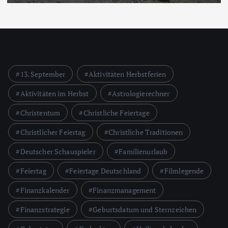
13. September
Aktivitäten Herbstferien
Aktivitäten im Herbst
Astrologierechner
Christentum
Christliche Feiertage
Christlicher Feiertag
Christliche Traditionen
Deutscher Schauspieler
Familienurlaub
Feiertag
Feiertage Deutschland
Filmlegende
Finanzkalender
Finanzmanagement
Finanzstrategie
Geburtsdatum und Sternzeichen