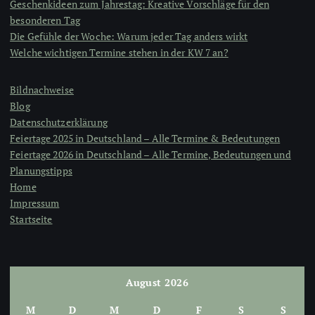
Geschenkideen zum Jahrestag: Kreative Vorschläge für den
besonderen Tag
Die Gefühle der Woche: Warum jeder Tag anders wirkt
Welche wichtigen Termine stehen in der KW 7 an?
Bildnachweise
Blog
Datenschutzerklärung
Feiertage 2025 in Deutschland – Alle Termine & Bedeutungen
Feiertage 2026 in Deutschland – Alle Termine, Bedeutungen und
Planungstipps
Home
Impressum
Startseite
August 2026
M
D
M
D
F
S
S