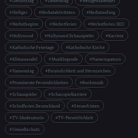
Geburtstag
Gedenktag
Heiligenkalender
Heiliger
Herbstaktivitäten
Herbstanfang
Herbstbeginn
Herbstferien
Herbstferien 2025
Hollywood
Hollywood Schauspieler
Karriere
Katholische Feiertage
Katholische Kirche
Klimawandel
Musiklegende
Namenspatron
Namenstag
Persönlichkeit und Sternzeichen
Prominente Persönlichkeiten
Rockmusik
Schauspieler
Schauspielkarriere
Schulferien Deutschland
Steuerfristen
TV-Moderatorin
TV-Persönlichkeit
Umweltschutz