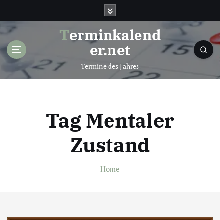
S
k
i
Terminkalend
p
er.net
t
o
Termine des Jahres
c
o
n
t
Tag Mentaler
e
n
Zustand
t
Home