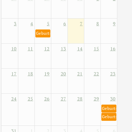
3
4
5
6
7
8
9
Geburtstag von Helene Fischer 5. August 1984
10
11
12
13
14
15
16
17
18
19
20
21
22
23
24
25
26
27
28
29
30
Geburtstag von
Geburtstag von
31
1
2
3
4
5
6