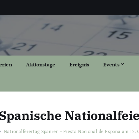
erien
Aktionstage
Ereignis
Events
Spanische Nationalfei
Nationalfeiertag Spanien – Fiesta Nacional de España am 12. 