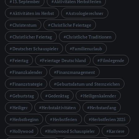
13. September
Aktivitäten Herbstferien
Aktivitäten im Herbst
Astrologierechner
Christentum
Christliche Feiertage
Christlicher Feiertag
Christliche Traditionen
Deutscher Schauspieler
Familienurlaub
Feiertag
Feiertage Deutschland
Filmlegende
Finanzkalender
Finanzmanagement
Finanzstrategie
Geburtsdatum und Sternzeichen
Geburtstag
Gedenktag
Heiligenkalender
Heiliger
Herbstaktivitäten
Herbstanfang
Herbstbeginn
Herbstferien
Herbstferien 2025
Hollywood
Hollywood Schauspieler
Karriere