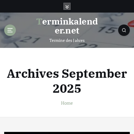
S
k
i
Terminkalend
p
er.net
t
o
Termine des Jahres
c
o
n
t
Archives September
e
n
2025
t
Home