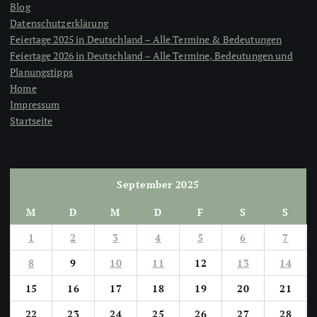
Blog
Datenschutzerklärung
Feiertage 2025 in Deutschland – Alle Termine & Bedeutungen
Feiertage 2026 in Deutschland – Alle Termine, Bedeutungen und
Planungstipps
Home
Impressum
Startseite
September 2025
M
D
M
D
F
S
S
1
2
3
4
5
6
7
8
9
10
11
12
13
14
15
16
17
18
19
20
21
22
23
24
25
26
27
28