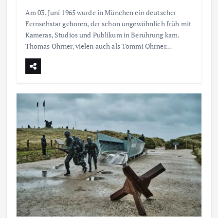
Am 03. Juni 1965 wurde in München ein deutscher
r
Fernsehstar geboren, der schon ungewöhnlich früh mit
Kameras, Studios und Publikum in Berührung kam.
u
Thomas Ohrner, vielen auch als Tommi Ohrner…
n
g
d
e
r
B
e