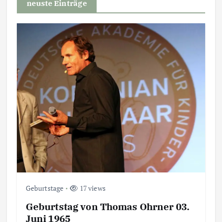
e
neuste Einträge
n
n
u
m
m
e
r
Geburtstage
17 views
i
Geburtstag von Thomas Ohrner 03.
e
Juni 1965