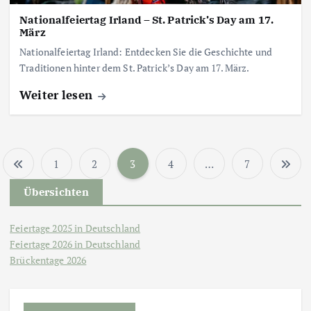
Nationalfeiertag Irland – St. Patrick’s Day am 17.
März
Nationalfeiertag Irland: Entdecken Sie die Geschichte und
Traditionen hinter dem St. Patrick’s Day am 17. März.
Weiter lesen
1
2
3
4
…
7
S
Übersichten
e
Feiertage 2025 in Deutschland
i
Feiertage 2026 in Deutschland
Brückentage 2026
t