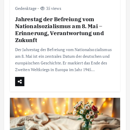
i
Gedenktage
35 views
Jahrestag der Befreiung vom
t
Nationalsozialismus am 8. Mai –
Erinnerung, Verantwortung und
r
Zukunft
Der Jahrestag der Befreiung vom Nationalsozialismus
ä
am 8. Mai ist ein zentrales Datum der deutschen und
europäischen Geschichte. Er markiert das Ende des
g
Zweiten Weltkriegs in Europa im Jahr 1945…
e