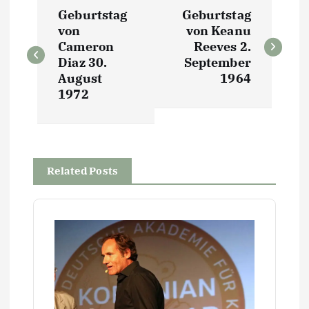
B
Geburtstag
Geburtstag
e
von
von Keanu
Cameron
Reeves 2.
i
Diaz 30.
September
August
1964
t
1972
r
a
Related Posts
g
s
n
a