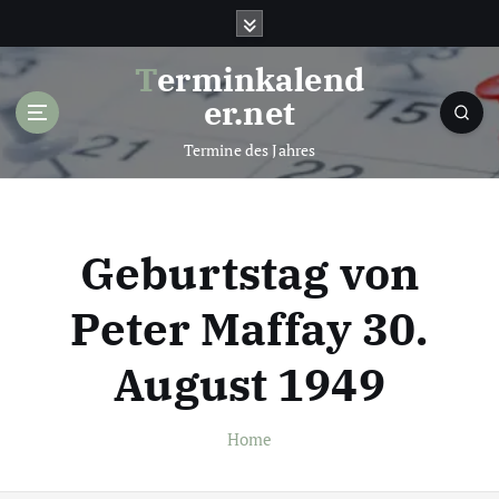
S
k
i
Terminkalend
p
er.net
t
o
Termine des Jahres
c
o
n
t
Geburtstag von
e
n
Peter Maffay 30.
t
August 1949
Home