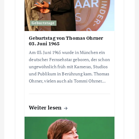
v
Geburtstage
i
Geburtstag von Thomas Ohrner
g
03. Juni 1965
Am 03. Juni 1965 wurde in München ein
a
deutscher Fernsehstar geboren, der schon
ungewöhnlich früh mit Kameras, Studios
t
und Publikum in Berührung kam. Thomas
Ohrner, vielen auch als Tommi Ohrner…
i
o
Weiter lesen
n