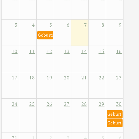
3
4
5
6
7
8
9
Geburtstag von Helene Fischer 5. August 1984
10
11
12
13
14
15
16
17
18
19
20
21
22
23
24
25
26
27
28
29
30
Geburtstag von
Geburtstag von
31
1
2
3
4
5
6