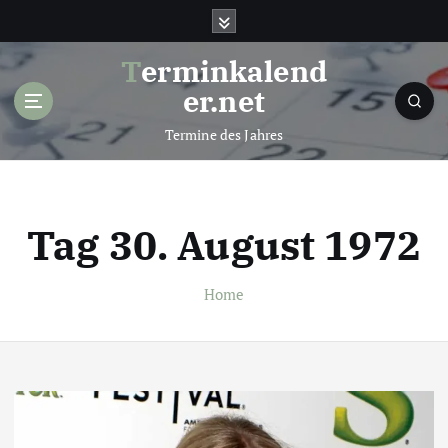
S
k
i
Terminkalend
p
er.net
t
o
Termine des Jahres
c
o
n
t
Tag 30. August 1972
e
n
t
Home