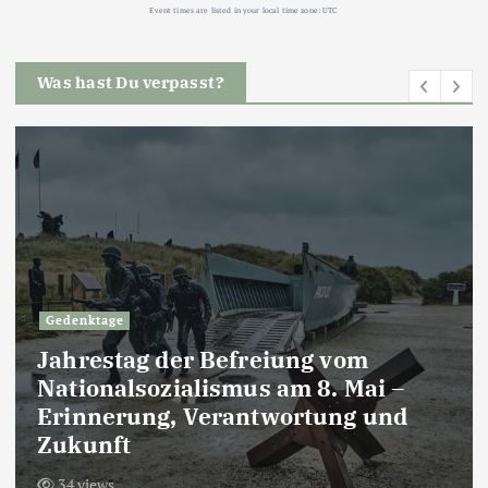
Event times are listed in your local time zone:
UTC
Was hast Du verpasst?
Gedenktage
Jahrestag der Befreiung vom
Nationalsozialismus am 8. Mai –
Erinnerung, Verantwortung und
Zukunft
34 views