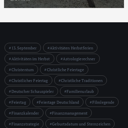
13. September
Aktivitäten Herbstferien
Aktivitäten im Herbst
Astrologierechner
Christentum
Christliche Feiertage
Christlicher Feiertag
Christliche Traditionen
Deutscher Schauspieler
Familienurlaub
Feiertag
Feiertage Deutschland
Filmlegende
Finanzkalender
Finanzmanagement
Finanzstrategie
Geburtsdatum und Sternzeichen