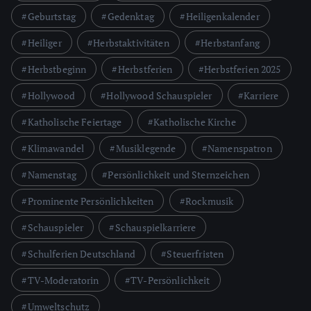
Geburtstag
Gedenktag
Heiligenkalender
Heiliger
Herbstaktivitäten
Herbstanfang
Herbstbeginn
Herbstferien
Herbstferien 2025
Hollywood
Hollywood Schauspieler
Karriere
Katholische Feiertage
Katholische Kirche
Klimawandel
Musiklegende
Namenspatron
Namenstag
Persönlichkeit und Sternzeichen
Prominente Persönlichkeiten
Rockmusik
Schauspieler
Schauspielkarriere
Schulferien Deutschland
Steuerfristen
TV-Moderatorin
TV-Persönlichkeit
Umweltschutz