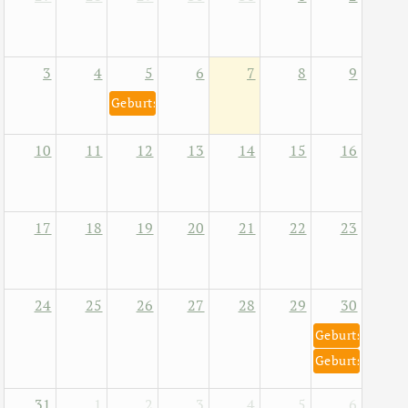
3
4
5
6
7
8
9
Geburtstag von Helene Fischer 5. August 1984
10
11
12
13
14
15
16
17
18
19
20
21
22
23
24
25
26
27
28
29
30
Geburtstag von
Geburtstag von
31
1
2
3
4
5
6