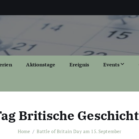
erien
Aktionstage
Ereignis
Events
ag Britische Geschich
Home
Battle of Britain Day am 15. September