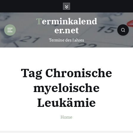
S
k
i
Terminkalend
p
er.net
t
o
Termine des Jahres
c
o
n
t
Tag Chronische
e
n
myeloische
t
Leukämie
Home