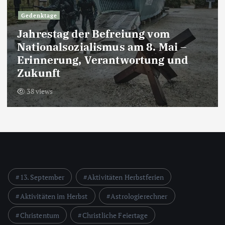
Gedenktage
Jahrestag der Befreiung vom
Nationalsozialismus am 8. Mai –
Erinnerung, Verantwortung und
Zukunft
38 views
13. September
Aktivitäten Herbstferien
Aktivitäten im Herbst
Astrologierechner
Christentum
Christliche Feiertage