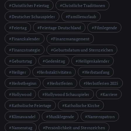
Christlicher Feiertag
Christliche Traditionen
Deutscher Schauspieler
Familienurlaub
Feiertag
Feiertage Deutschland
Filmlegende
Finanzkalender
Finanzmanagement
Finanzstrategie
Geburtsdatum und Sternzeichen
Geburtstag
Gedenktag
Heiligenkalender
Heiliger
Herbstaktivitäten
Herbstanfang
Herbstbeginn
Herbstferien
Herbstferien 2025
Hollywood
Hollywood Schauspieler
Karriere
Katholische Feiertage
Katholische Kirche
Klimawandel
Musiklegende
Namenspatron
Namenstag
Persönlichkeit und Sternzeichen