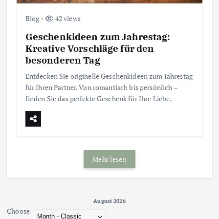
Blog
42 views
Geschenkideen zum Jahrestag:
Kreative Vorschläge für den
besonderen Tag
Entdecken Sie originelle Geschenkideen zum Jahrestag
für Ihren Partner. Von romantisch bis persönlich –
finden Sie das perfekte Geschenk für Ihre Liebe.
Mehr lesen
August 2026 - current view is dayGridMonth
August 2026
Choose