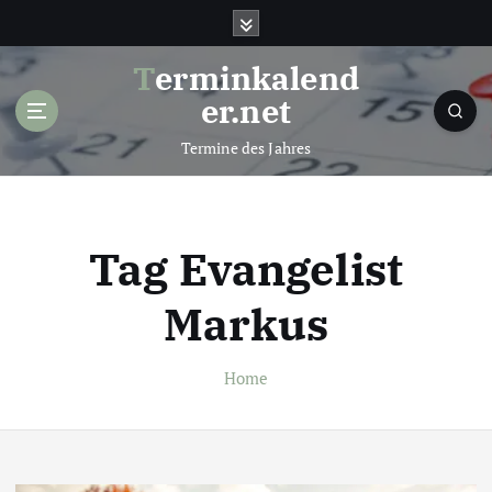
S
k
i
Terminkalend
p
er.net
t
o
Termine des Jahres
c
o
n
t
Tag Evangelist
e
n
Markus
t
Home