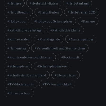
Heiliger
Herbstaktivitäten
Herbstanfang
Herbstbeginn
Herbstferien
Herbstferien 2025
Hollywood
Hollywood Schauspieler
Karriere
Katholische Feiertage
Katholische Kirche
Klimawandel
Musiklegende
Namenspatron
Namenstag
Persönlichkeit und Sternzeichen
Prominente Persönlichkeiten
Rockmusik
Schauspieler
Schauspielkarriere
Schulferien Deutschland
Steuerfristen
TV-Moderatorin
TV-Persönlichkeit
Umweltschutz