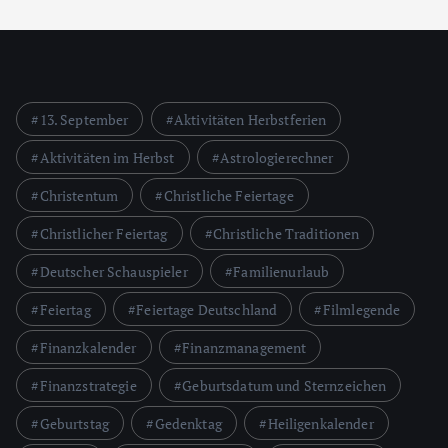
13. September
Aktivitäten Herbstferien
Aktivitäten im Herbst
Astrologierechner
Christentum
Christliche Feiertage
Christlicher Feiertag
Christliche Traditionen
Deutscher Schauspieler
Familienurlaub
Feiertag
Feiertage Deutschland
Filmlegende
Finanzkalender
Finanzmanagement
Finanzstrategie
Geburtsdatum und Sternzeichen
Geburtstag
Gedenktag
Heiligenkalender