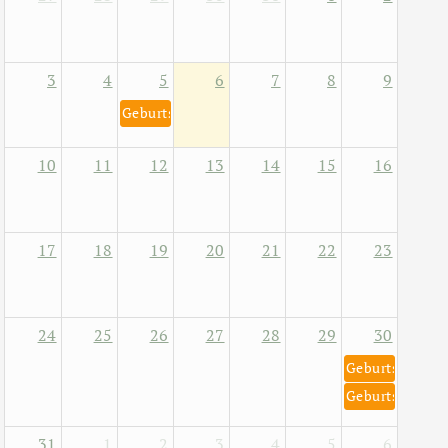
3
4
5
6
7
8
9
Geburtstag von Helene Fischer 5. August 1984
10
11
12
13
14
15
16
17
18
19
20
21
22
23
24
25
26
27
28
29
30
Geburtstag von
Geburtstag von
31
1
2
3
4
5
6