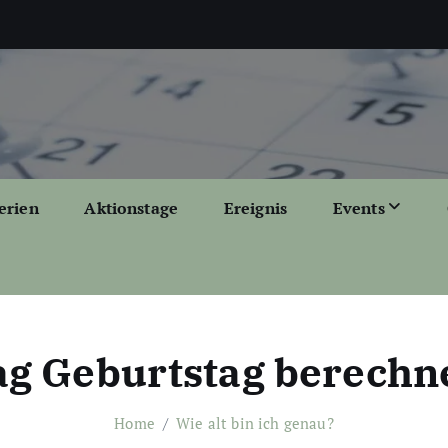
erien
Aktionstage
Ereignis
Events
ag Geburtstag berechn
Home
Wie alt bin ich genau?