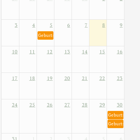
3
4
5
6
7
8
9
Geburtstag von Helene Fischer 5. August 1984
10
11
12
13
14
15
16
17
18
19
20
21
22
23
24
25
26
27
28
29
30
Geburtstag von
Geburtstag von
31
1
2
3
4
5
6