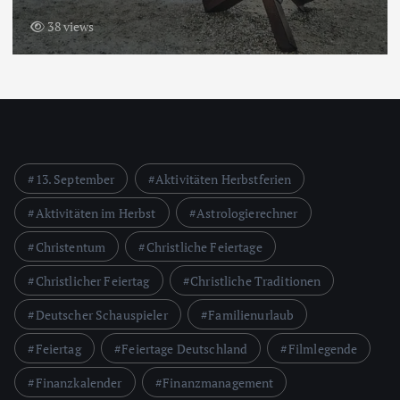
38 views
13. September
Aktivitäten Herbstferien
Aktivitäten im Herbst
Astrologierechner
Christentum
Christliche Feiertage
Christlicher Feiertag
Christliche Traditionen
Deutscher Schauspieler
Familienurlaub
Feiertag
Feiertage Deutschland
Filmlegende
Finanzkalender
Finanzmanagement