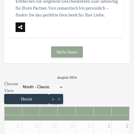
Entdecken Sie originelle Geschenkideen zum Jahrestag
für Ihren Partner. Von romantisch bis persönlich –
finden Sie das perfekte Geschenk für Ihre Liebe.
Mehr lesen
August 2026 - current view is dayGridMonth
August 2026
Choose
Skip Calendar
View
Heute
<
>
Mon
Die
Mit
Don
Fre
Sam
Son
27
28
29
30
31
1
2