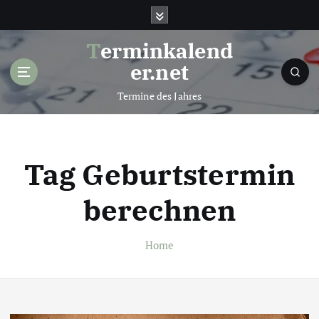
S
k
i
Terminkalend
p
er.net
t
o
Termine des Jahres
c
o
n
t
Tag Geburtstermin
e
n
berechnen
t
Home