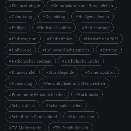
Finanzstrategie
Geburtsdatum und Sternzeichen
Geburtstag
Gedenktag
Heiligenkalender
Heiliger
Herbstaktivitäten
Herbstanfang
Herbstbeginn
Herbstferien
Herbstferien 2025
Hollywood
Hollywood Schauspieler
Karriere
Katholische Feiertage
Katholische Kirche
Klimawandel
Musiklegende
Namenspatron
Namenstag
Persönlichkeit und Sternzeichen
Prominente Persönlichkeiten
Rockmusik
Schauspieler
Schauspielkarriere
Schulferien Deutschland
Steuerfristen
TV-Moderatorin
TV-Persönlichkeit