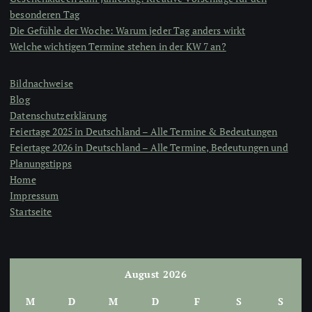
besonderen Tag
Die Gefühle der Woche: Warum jeder Tag anders wirkt
Welche wichtigen Termine stehen in der KW 7 an?
Bildnachweise
Blog
Datenschutzerklärung
Feiertage 2025 in Deutschland – Alle Termine & Bedeutungen
Feiertage 2026 in Deutschland – Alle Termine, Bedeutungen und
Planungstipps
Home
Impressum
Startseite
August 2026
M
D
M
D
F
S
S