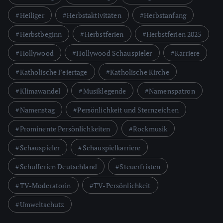
Heiliger
Herbstaktivitäten
Herbstanfang
Herbstbeginn
Herbstferien
Herbstferien 2025
Hollywood
Hollywood Schauspieler
Karriere
Katholische Feiertage
Katholische Kirche
Klimawandel
Musiklegende
Namenspatron
Namenstag
Persönlichkeit und Sternzeichen
Prominente Persönlichkeiten
Rockmusik
Schauspieler
Schauspielkarriere
Schulferien Deutschland
Steuerfristen
TV-Moderatorin
TV-Persönlichkeit
Umweltschutz