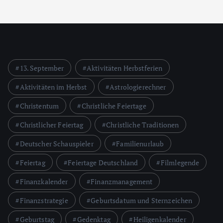
13. September
Aktivitäten Herbstferien
Aktivitäten im Herbst
Astrologierechner
Christentum
Christliche Feiertage
Christlicher Feiertag
Christliche Traditionen
Deutscher Schauspieler
Familienurlaub
Feiertag
Feiertage Deutschland
Filmlegende
Finanzkalender
Finanzmanagement
Finanzstrategie
Geburtsdatum und Sternzeichen
Geburtstag
Gedenktag
Heiligenkalender