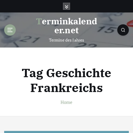
S
k
i
Terminkalend
p
er.net
t
o
Termine des Jahres
c
o
n
t
Tag Geschichte
e
n
Frankreichs
t
Home