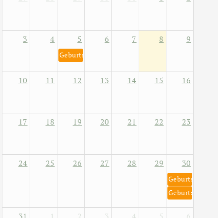
3
4
5
6
7
8
9
Geburtstag von Helene Fischer 5. August 1984
10
11
12
13
14
15
16
17
18
19
20
21
22
23
24
25
26
27
28
29
30
Geburtstag von
Geburtstag von
31
1
2
3
4
5
6