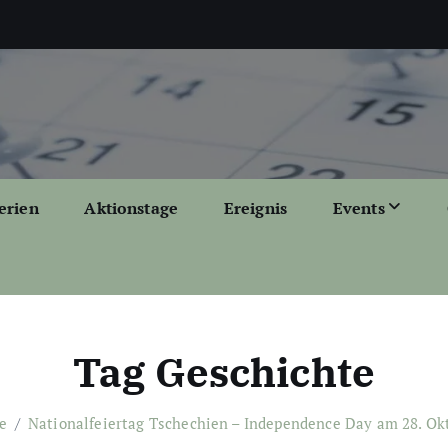
erien
Aktionstage
Ereignis
Events
Tag Geschichte
e
Nationalfeiertag Tschechien – Independence Day am 28. Ok