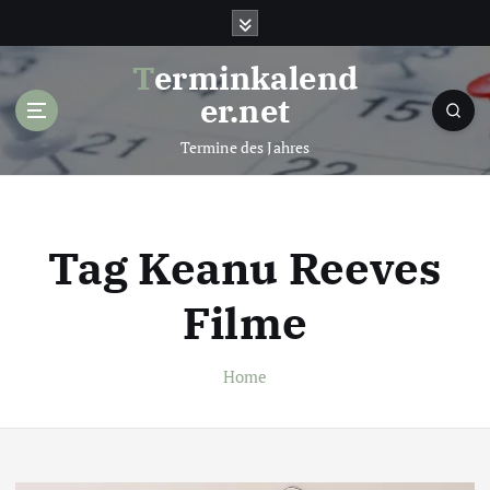
S
k
i
Terminkalend
p
er.net
t
o
Termine des Jahres
c
o
n
t
Tag Keanu Reeves
e
n
Filme
t
Home