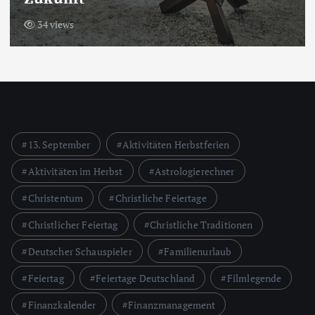
34 views
13. September
Aktivitäten Herbstferien
Aktivitäten im Herbst
Astrologierechner
Christentum
Christliche Feiertage
Christlicher Feiertag
Christliche Traditionen
Deutscher Schauspieler
Familienurlaub
Feiertag
Feiertage Deutschland
Filmlegende
Finanzkalender
Finanzmanagement