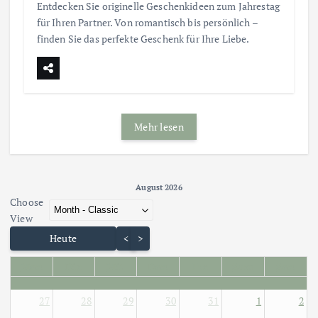
Entdecken Sie originelle Geschenkideen zum Jahrestag
für Ihren Partner. Von romantisch bis persönlich –
finden Sie das perfekte Geschenk für Ihre Liebe.
Mehr lesen
August 2026 - current view is dayGridMonth
August 2026
Choose
Skip Calendar
View
Heute
<
>
Mon
Die
Mit
Don
Fre
Sam
Son
27
28
29
30
31
1
2