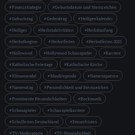
Finanzstrategie
Geburtsdatum und Sternzeichen
Geburtstag
Gedenktag
Heiligenkalender
Heiliger
Herbstaktivitäten
Herbstanfang
Herbstbeginn
Herbstferien
Herbstferien 2025
Hollywood
Hollywood Schauspieler
Karriere
Katholische Feiertage
Katholische Kirche
Klimawandel
Musiklegende
Namenspatron
Namenstag
Persönlichkeit und Sternzeichen
Prominente Persönlichkeiten
Rockmusik
Schauspieler
Schauspielkarriere
Schulferien Deutschland
Steuerfristen
TV-Moderatorin
TV-Persönlichkeit