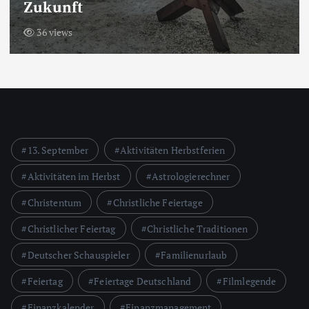
Zukunft
36 views
13. September
Aktivitäten Herbstferien
Aktivitäten im Herbst
Astrologierechner
Christentum
Christliche Feiertage
Christlicher Feiertag
Christliche Traditionen
Deutscher Schauspieler
Familienurlaub
Feiertag
Feiertage Deutschland
Filmlegende
Finanzkalender
Finanzmanagement