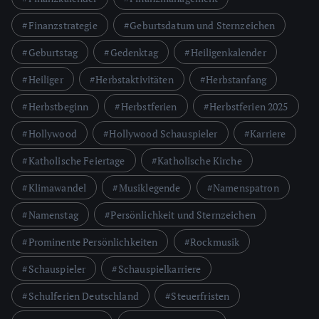
Finanzstrategie
Geburtsdatum und Sternzeichen
Geburtstag
Gedenktag
Heiligenkalender
Heiliger
Herbstaktivitäten
Herbstanfang
Herbstbeginn
Herbstferien
Herbstferien 2025
Hollywood
Hollywood Schauspieler
Karriere
Katholische Feiertage
Katholische Kirche
Klimawandel
Musiklegende
Namenspatron
Namenstag
Persönlichkeit und Sternzeichen
Prominente Persönlichkeiten
Rockmusik
Schauspieler
Schauspielkarriere
Schulferien Deutschland
Steuerfristen