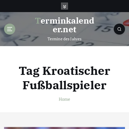
S
k
i
Terminkalend
p
er.net
t
o
Termine des Jahres
c
o
n
t
Tag Kroatischer
e
n
Fußballspieler
t
Home