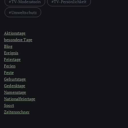
TV-Moderatorin
TV-Persönlichkeit
Umweltschutz
Aktionstage
besondere Tage
Blog
Ereignis
Feiertage
Ferien
Feste
Geburtstage
Gedenktage
Namenstage
Nationalfeiertage
Sport
Zeitenrechner