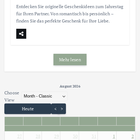
Entdecken Sie originelle Geschenkideen zum Jahrestag
für Ihren Partner. Von romantisch bis persönlich –
finden Sie das perfekte Geschenk für Ihre Liebe.
Mehr lesen
August 2026 - current view is dayGridMonth
August 2026
Choose
Skip Calendar
View
Heute
<
>
Mon
Die
Mit
Don
Fre
Sam
Son
27
28
29
30
31
1
2