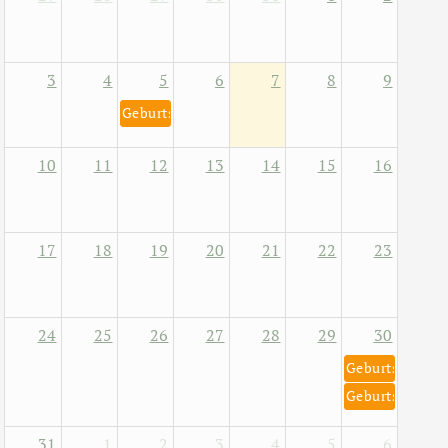
3
4
5
6
7
8
9
Geburtstag von Helene Fischer 5. August 1984
10
11
12
13
14
15
16
17
18
19
20
21
22
23
24
25
26
27
28
29
30
Geburtstag von
Geburtstag von
31
1
2
3
4
5
6