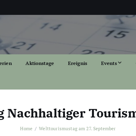
erien
Aktionstage
Ereignis
Events
g Nachhaltiger Touris
Home
Welttourismustag am 27. September