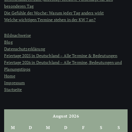
besonderen Tag
Die Gefühle der Woche: Warum jeder Tag anders wirkt
Welche wichtigen Termine stehen in der KW 7 an?
Bildnachweise
Blog
Datenschutzerklärung
Feiertage 2025 in Deutschland – Alle Termine & Bedeutungen
Feiertage 2026 in Deutschland – Alle Termine, Bedeutungen und
Planungstipps
Home
Impressum
Startseite
August 2026
M
D
M
D
F
S
S