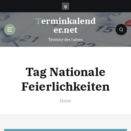
S
k
i
Terminkalend
p
er.net
t
o
Termine des Jahres
c
o
n
t
Tag Nationale
e
n
Feierlichkeiten
t
Home