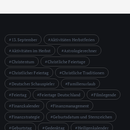
13. September
Aktivitäten Herbstferien
Aktivitäten im Herbst
Astrologierechner
Christentum
Christliche Feiertage
Christlicher Feiertag
Christliche Traditionen
Deutscher Schauspieler
Familienurlaub
Feiertag
Feiertage Deutschland
Filmlegende
Finanzkalender
Finanzmanagement
Finanzstrategie
Geburtsdatum und Sternzeichen
Geburtstag
Gedenktag
Heiligenkalender