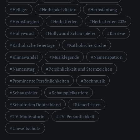
Heiliger
Herbstaktivitäten
Herbstanfang
Herbstbeginn
Herbstferien
Herbstferien 2025
Hollywood
Hollywood Schauspieler
Karriere
Katholische Feiertage
Katholische Kirche
Klimawandel
Musiklegende
Namenspatron
Namenstag
Persönlichkeit und Sternzeichen
Prominente Persönlichkeiten
Rockmusik
Schauspieler
Schauspielkarriere
Schulferien Deutschland
Steuerfristen
TV-Moderatorin
TV-Persönlichkeit
Umweltschutz