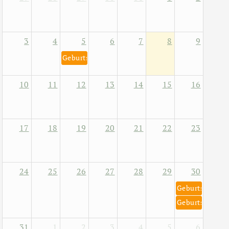
3
4
5
6
7
8
9
Geburtstag von Helene Fischer 5. August 1984
10
11
12
13
14
15
16
17
18
19
20
21
22
23
24
25
26
27
28
29
30
Geburtstag von
Geburtstag von
31
1
2
3
4
5
6