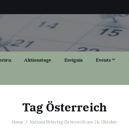
erien
Aktionstage
Ereignis
Events
Tag Österreich
Home
Nationalfeiertag Österreich am 26. Oktober