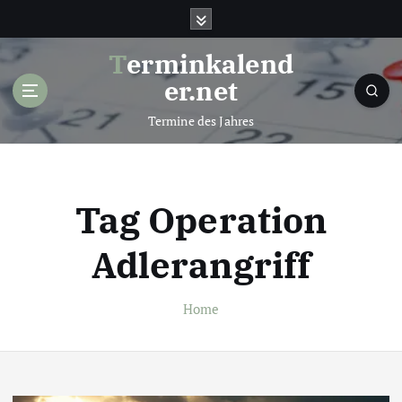
S
k
i
Terminkalend
p
er.net
t
o
Termine des Jahres
c
o
n
t
Tag Operation
e
n
Adlerangriff
t
Home