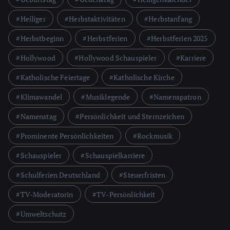
Heiliger
Herbstaktivitäten
Herbstanfang
Herbstbeginn
Herbstferien
Herbstferien 2025
Hollywood
Hollywood Schauspieler
Karriere
Katholische Feiertage
Katholische Kirche
Klimawandel
Musiklegende
Namenspatron
Namenstag
Persönlichkeit und Sternzeichen
Prominente Persönlichkeiten
Rockmusik
Schauspieler
Schauspielkarriere
Schulferien Deutschland
Steuerfristen
TV-Moderatorin
TV-Persönlichkeit
Umweltschutz