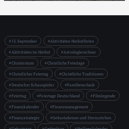
13. September
Aktivitäten Herbstferien
Aktivitäten im Herbst
Astrologierechner
Christentum
Christliche Feiertage
Christlicher Feiertag
Christliche Traditionen
Deutscher Schauspieler
Familienurlaub
Feiertag
Feiertage Deutschland
Filmlegende
Finanzkalender
Finanzmanagement
Finanzstrategie
Geburtsdatum und Sternzeichen
Geburtstag
Gedenktag
Heiligenkalender