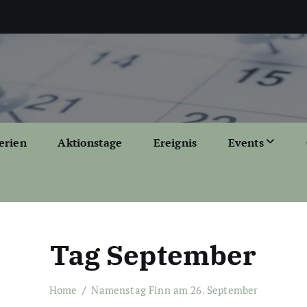
erien
Aktionstage
Ereignis
Events
Tag September
Home
Namenstag Finn am 26. September