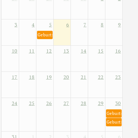
3
4
5
6
7
8
9
Geburtstag von Helene Fischer 5. August 1984
10
11
12
13
14
15
16
17
18
19
20
21
22
23
24
25
26
27
28
29
30
Geburtstag von
Geburtstag von
31
1
2
3
4
5
6