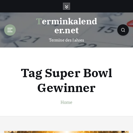
S
k
i
Terminkalend
p
er.net
t
o
Termine des Jahres
c
o
n
t
Tag Super Bowl
e
n
Gewinner
t
Home