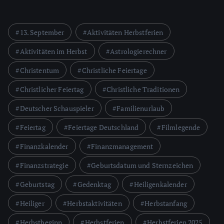
13. September
Aktivitäten Herbstferien
Aktivitäten im Herbst
Astrologierechner
Christentum
Christliche Feiertage
Christlicher Feiertag
Christliche Traditionen
Deutscher Schauspieler
Familienurlaub
Feiertag
Feiertage Deutschland
Filmlegende
Finanzkalender
Finanzmanagement
Finanzstrategie
Geburtsdatum und Sternzeichen
Geburtstag
Gedenktag
Heiligenkalender
Heiliger
Herbstaktivitäten
Herbstanfang
Herbstbeginn
Herbstferien
Herbstferien 2025