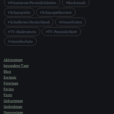
Prominente Persönlichkeiten
Rockmusik
Schauspieler
Schauspielkarriere
Schulferien Deutschland
Steuerfristen
TV-Moderatorin
TV-Persönlichkeit
Umweltschutz
Aktionstage
besondere Tage
Blog
Ereignis
Feiertage
Ferien
Feste
Geburtstage
Gedenktage
Namenstage