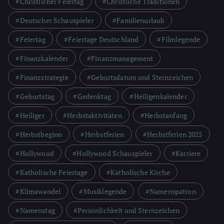
Christlicher Feiertag
Christliche Traditionen
Deutscher Schauspieler
Familienurlaub
Feiertag
Feiertage Deutschland
Filmlegende
Finanzkalender
Finanzmanagement
Finanzstrategie
Geburtsdatum und Sternzeichen
Geburtstag
Gedenktag
Heiligenkalender
Heiliger
Herbstaktivitäten
Herbstanfang
Herbstbeginn
Herbstferien
Herbstferien 2025
Hollywood
Hollywood Schauspieler
Karriere
Katholische Feiertage
Katholische Kirche
Klimawandel
Musiklegende
Namenspatron
Namenstag
Persönlichkeit und Sternzeichen