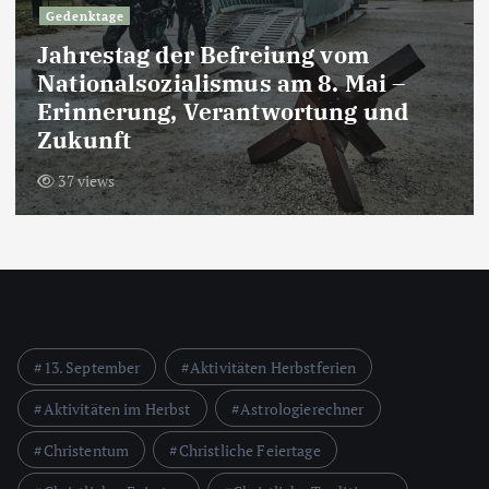
Gedenktage
Jahrestag der Befreiung vom
Nationalsozialismus am 8. Mai –
Erinnerung, Verantwortung und
Zukunft
37 views
13. September
Aktivitäten Herbstferien
Aktivitäten im Herbst
Astrologierechner
Christentum
Christliche Feiertage