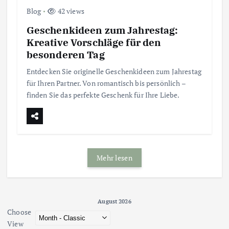
Blog
42 views
Geschenkideen zum Jahrestag:
Kreative Vorschläge für den
besonderen Tag
Entdecken Sie originelle Geschenkideen zum Jahrestag
für Ihren Partner. Von romantisch bis persönlich –
finden Sie das perfekte Geschenk für Ihre Liebe.
Mehr lesen
August 2026 - current view is dayGridMonth
August 2026
Choose
Skip Calendar
View