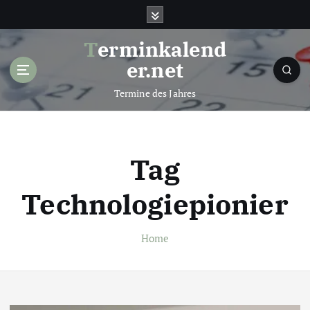
S
k
i
Terminkalend
p
er.net
t
o
Termine des Jahres
c
o
n
t
Tag
e
n
Technologiepionier
t
Home