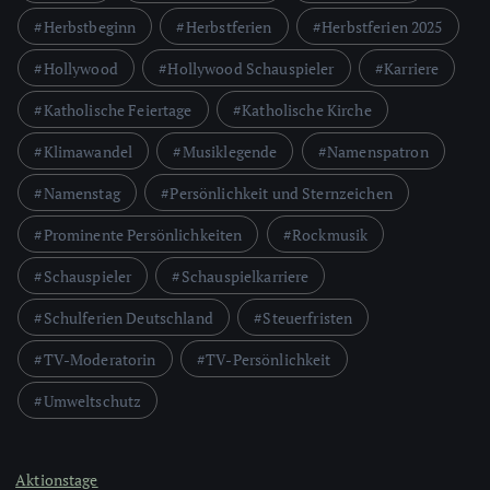
Herbstbeginn
Herbstferien
Herbstferien 2025
Hollywood
Hollywood Schauspieler
Karriere
Katholische Feiertage
Katholische Kirche
Klimawandel
Musiklegende
Namenspatron
Namenstag
Persönlichkeit und Sternzeichen
Prominente Persönlichkeiten
Rockmusik
Schauspieler
Schauspielkarriere
Schulferien Deutschland
Steuerfristen
TV-Moderatorin
TV-Persönlichkeit
Umweltschutz
Aktionstage