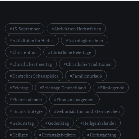
13. September
Aktivitäten Herbstferien
Aktivitäten im Herbst
Astrologierechner
Christentum
Christliche Feiertage
Christlicher Feiertag
Christliche Traditionen
Deutscher Schauspieler
Familienurlaub
Feiertag
Feiertage Deutschland
Filmlegende
Finanzkalender
Finanzmanagement
Finanzstrategie
Geburtsdatum und Sternzeichen
Geburtstag
Gedenktag
Heiligenkalender
Heiliger
Herbstaktivitäten
Herbstanfang