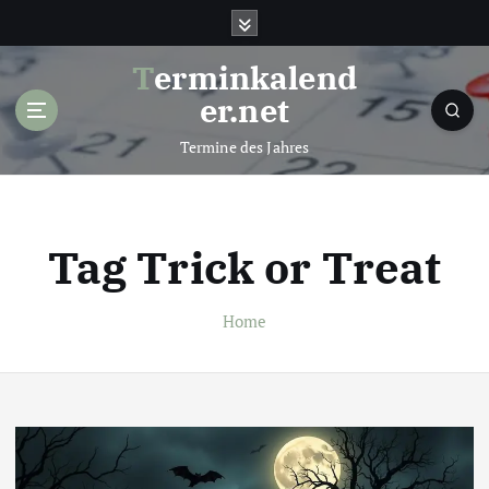
S
k
i
Terminkalend
p
er.net
t
o
Termine des Jahres
c
o
n
t
Tag Trick or Treat
e
n
t
Home