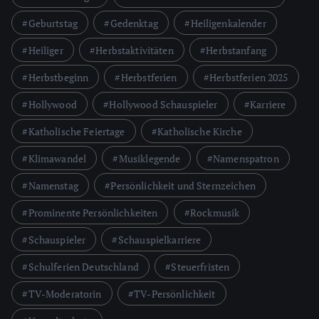
Geburtstag
Gedenktag
Heiligenkalender
Heiliger
Herbstaktivitäten
Herbstanfang
Herbstbeginn
Herbstferien
Herbstferien 2025
Hollywood
Hollywood Schauspieler
Karriere
Katholische Feiertage
Katholische Kirche
Klimawandel
Musiklegende
Namenspatron
Namenstag
Persönlichkeit und Sternzeichen
Prominente Persönlichkeiten
Rockmusik
Schauspieler
Schauspielkarriere
Schulferien Deutschland
Steuerfristen
TV-Moderatorin
TV-Persönlichkeit