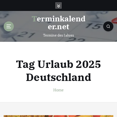
S
k
i
Terminkalend
p
er.net
t
o
Termine des Jahres
c
o
n
t
Tag Urlaub 2025
e
n
Deutschland
t
Home