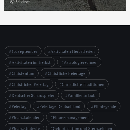
34 views
13. September
Aktivitäten Herbstferien
Aktivitäten im Herbst
Astrologierechner
Christentum
Christliche Feiertage
Christlicher Feiertag
Christliche Traditionen
Deutscher Schauspieler
Familienurlaub
Feiertag
Feiertage Deutschland
Filmlegende
Finanzkalender
Finanzmanagement
Finanzstrategie
Geburtsdatum und Sternzeichen