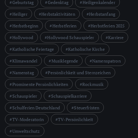
Geburtstag
Gedenktag
Heiligenkalender
Heiliger
Herbstaktivitäten
Herbstanfang
Herbstbeginn
Herbstferien
Herbstferien 2025
Hollywood
Hollywood Schauspieler
Karriere
Katholische Feiertage
Katholische Kirche
Klimawandel
Musiklegende
Namenspatron
Namenstag
Persönlichkeit und Sternzeichen
Prominente Persönlichkeiten
Rockmusik
Schauspieler
Schauspielkarriere
Schulferien Deutschland
Steuerfristen
TV-Moderatorin
TV-Persönlichkeit
Umweltschutz