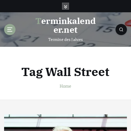
S
k
i
Terminkalend
p
er.net
t
o
Termine des Jahres
c
o
n
t
Tag Wall Street
e
n
t
Home