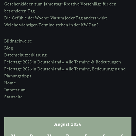
Geschenkideen zum Jahrestag: Kreative Vorschläge für den
besonderen Tag
Die Gefühle der Woche: Warum jeder Tag anders wirkt
Welche wichtigen Termine stehen in der KW 7 an?
Bildnachweise
Blog
Datenschutzerklärung
Feiertage 2025 in Deutschland – Alle Termine & Bedeutungen
Feiertage 2026 in Deutschland – Alle Termine, Bedeutungen und
Planungstipps
Home
Impressum
Startseite
August 2026
M
D
M
D
F
S
S