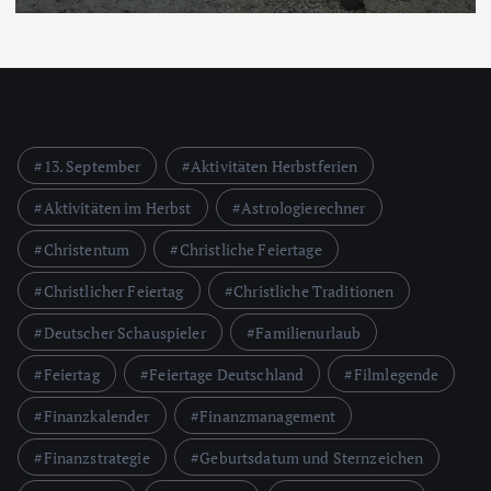
13. September
Aktivitäten Herbstferien
Aktivitäten im Herbst
Astrologierechner
Christentum
Christliche Feiertage
Christlicher Feiertag
Christliche Traditionen
Deutscher Schauspieler
Familienurlaub
Feiertag
Feiertage Deutschland
Filmlegende
Finanzkalender
Finanzmanagement
Finanzstrategie
Geburtsdatum und Sternzeichen