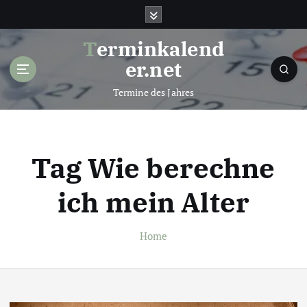
S
k
i
Terminkalend
p
er.net
t
o
Termine des Jahres
c
o
n
t
Tag Wie berechne
e
n
ich mein Alter
t
Home