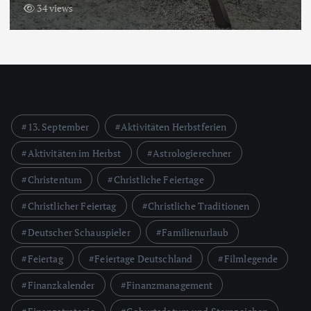
34 views
13. September
Aktivitäten Herbstferien
Aktivitäten im Herbst
Astrologierechner
Christentum
Christliche Feiertage
Christlicher Feiertag
Christliche Traditionen
Deutscher Schauspieler
Familienurlaub
Feiertag
Feiertage Deutschland
Filmlegende
Finanzkalender
Finanzmanagement