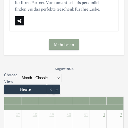
für Ihren Partner. Von romantisch bis persönlich –
finden Sie das perfekte Geschenk für Ihre Liebe.
Mehr lesen
August 2026 - current view is dayGridMonth
August 2026
Choose
Skip Calendar
View
Heute
<
>
Mon
Die
Mit
Don
Fre
Sam
Son
27
28
29
30
31
1
2