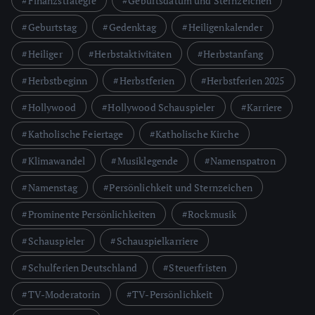
Finanzstrategie
Geburtsdatum und Sternzeichen
Geburtstag
Gedenktag
Heiligenkalender
Heiliger
Herbstaktivitäten
Herbstanfang
Herbstbeginn
Herbstferien
Herbstferien 2025
Hollywood
Hollywood Schauspieler
Karriere
Katholische Feiertage
Katholische Kirche
Klimawandel
Musiklegende
Namenspatron
Namenstag
Persönlichkeit und Sternzeichen
Prominente Persönlichkeiten
Rockmusik
Schauspieler
Schauspielkarriere
Schulferien Deutschland
Steuerfristen
TV-Moderatorin
TV-Persönlichkeit