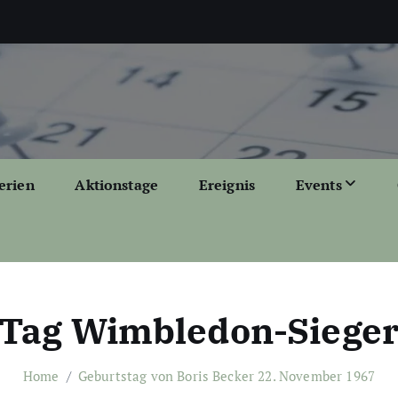
erien
Aktionstage
Ereignis
Events
Tag Wimbledon-Siege
Home
Geburtstag von Boris Becker 22. November 1967