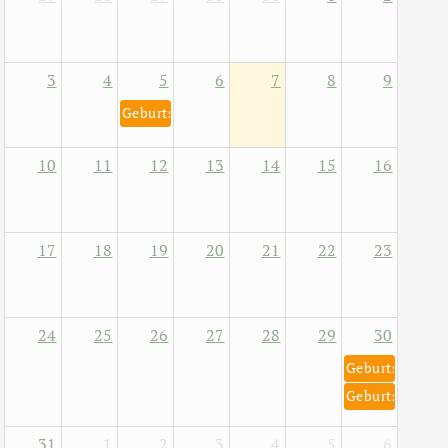
3
4
5
6
7
8
9
Geburtstag von Helene Fischer 5. August 1984
10
11
12
13
14
15
16
17
18
19
20
21
22
23
24
25
26
27
28
29
30
Geburtstag von
Geburtstag von
31
1
2
3
4
5
6