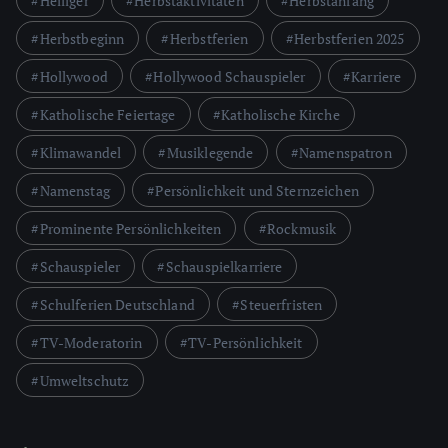
Heiliger
Herbstaktivitäten
Herbstanfang
Herbstbeginn
Herbstferien
Herbstferien 2025
Hollywood
Hollywood Schauspieler
Karriere
Katholische Feiertage
Katholische Kirche
Klimawandel
Musiklegende
Namenspatron
Namenstag
Persönlichkeit und Sternzeichen
Prominente Persönlichkeiten
Rockmusik
Schauspieler
Schauspielkarriere
Schulferien Deutschland
Steuerfristen
TV-Moderatorin
TV-Persönlichkeit
Umweltschutz