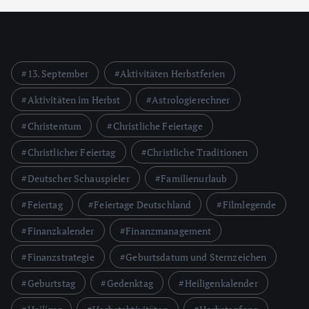
13. September
Aktivitäten Herbstferien
Aktivitäten im Herbst
Astrologierechner
Christentum
Christliche Feiertage
Christlicher Feiertag
Christliche Traditionen
Deutscher Schauspieler
Familienurlaub
Feiertag
Feiertage Deutschland
Filmlegende
Finanzkalender
Finanzmanagement
Finanzstrategie
Geburtsdatum und Sternzeichen
Geburtstag
Gedenktag
Heiligenkalender