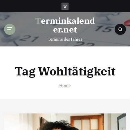
S
k
i
Terminkalend
p
er.net
t
o
Termine des Jahres
c
o
n
t
Tag Wohltätigkeit
e
n
t
Home