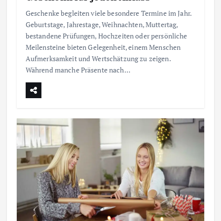
Geschenke begleiten viele besondere Termine im Jahr.
e
Geburtstage, Jahrestage, Weihnachten, Muttertag,
bestandene Prüfungen, Hochzeiten oder persönliche
r
Meilensteine bieten Gelegenheit, einem Menschen
Aufmerksamkeit und Wertschätzung zu zeigen.
u
Während manche Präsente nach…
n
g
d
e
r
B