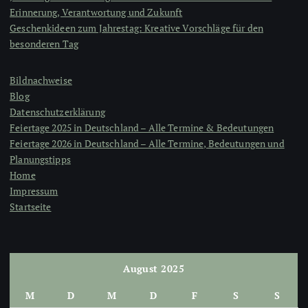
Erinnerung, Verantwortung und Zukunft
Geschenkideen zum Jahrestag: Kreative Vorschläge für den
besonderen Tag
Bildnachweise
Blog
Datenschutzerklärung
Feiertage 2025 in Deutschland – Alle Termine & Bedeutungen
Feiertage 2026 in Deutschland – Alle Termine, Bedeutungen und
Planungstipps
Home
Impressum
Startseite
August 2025
M
D
M
D
F
S
S