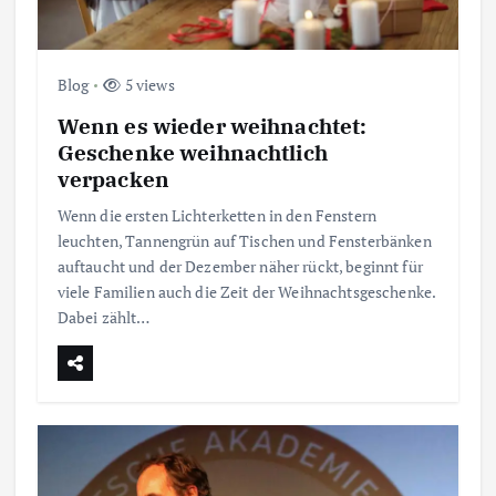
e
i
Blog
5 views
Wenn es wieder weihnachtet:
t
Geschenke weihnachtlich
verpacken
r
Wenn die ersten Lichterketten in den Fenstern
leuchten, Tannengrün auf Tischen und Fensterbänken
ä
auftaucht und der Dezember näher rückt, beginnt für
viele Familien auch die Zeit der Weihnachtsgeschenke.
g
Dabei zählt…
e