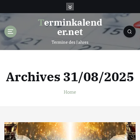
S
k
i
Terminkalend
p
er.net
t
o
Termine des Jahres
c
o
n
t
Archives 31/08/2025
e
n
t
Home