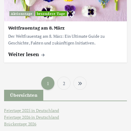
Aktionstage
besondere Tage
Weltfrauentag am 8. März
Der Weltfrauentag am 8. März: Ein Ultimate Guide zu
Geschichte, Fakten und zukünftigen Initiativen.
Weiter lesen
1
2
S
Übersichten
e
Feiertage 2025 in Deutschland
i
Feiertage 2026 in Deutschland
Brückentage 2026