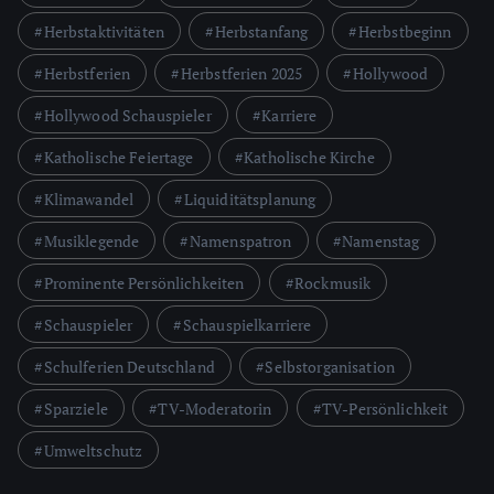
Herbstaktivitäten
Herbstanfang
Herbstbeginn
Herbstferien
Herbstferien 2025
Hollywood
Hollywood Schauspieler
Karriere
Katholische Feiertage
Katholische Kirche
Klimawandel
Liquiditätsplanung
Musiklegende
Namenspatron
Namenstag
Prominente Persönlichkeiten
Rockmusik
Schauspieler
Schauspielkarriere
Schulferien Deutschland
Selbstorganisation
Sparziele
TV-Moderatorin
TV-Persönlichkeit
Umweltschutz