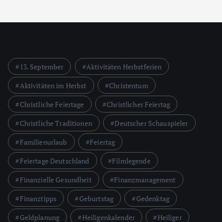
13. September
Aktivitäten Herbstferien
Aktivitäten im Herbst
Christentum
Christliche Feiertage
Christlicher Feiertag
Christliche Traditionen
Deutscher Schauspieler
Familienurlaub
Feiertag
Feiertage Deutschland
Filmlegende
Finanzielle Gesundheit
Finanzmanagement
Finanztipps
Geburtstag
Gedenktag
Geldplanung
Heiligenkalender
Heiliger